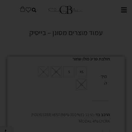
עמוד מוצרים מסונן – בייסיק
חולצת סריג פולו שחור
L
M
S
XS
מיד
ה
XL
הרכב בד:
הרכב בד100% POLYESTER VEST:96%
MODAL 4% LYCRA
פתח סרגל 