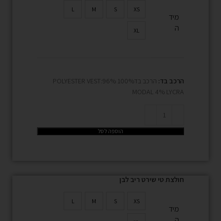
L
M
S
XS
מיד
ה
XL
הרכב בד:
הרכב בד100% POLYESTER VEST:96%
MODAL 4% LYCRA
הוספה לסל
חולצת טי שירט ריב לבן
L
M
S
XS
מיד
ה