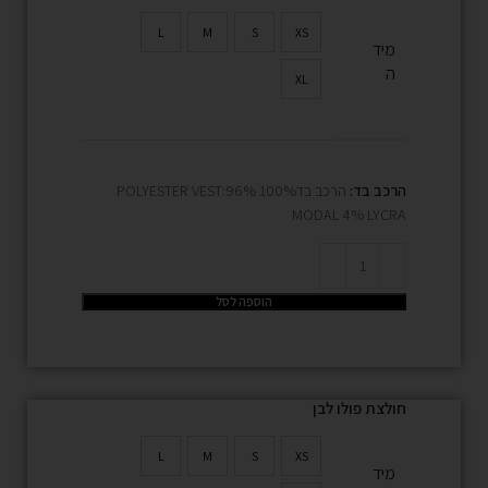
L
M
S
XS
מיד
ה
XL
הרכב בד:
הרכב בד100% POLYESTER VEST:96%
MODAL 4% LYCRA
הוספה לסל
חולצת פולו לבן
L
M
S
XS
מיד