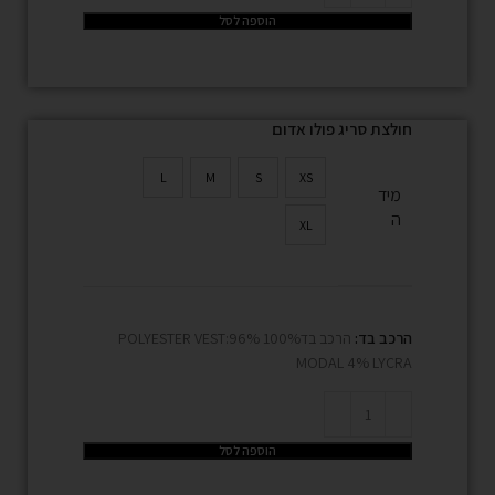
הוספה לסל
חולצת סריג פולו אדום
L
M
S
XS
מיד
ה
XL
הרכב בד:
הרכב בד100% POLYESTER VEST:96%
MODAL 4% LYCRA
הוספה לסל