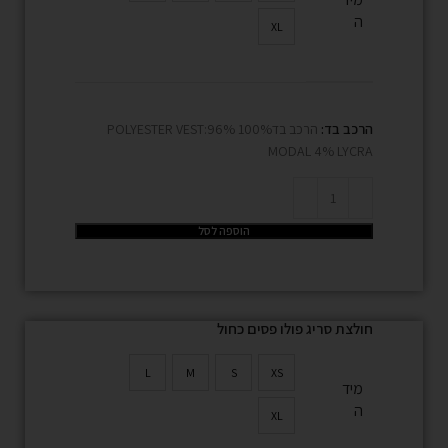
ה
XL
הרכב בד:
הרכב בד100% POLYESTER VEST:96%
MODAL 4% LYCRA
הוספה לסל
חולצת סריג פולו פסים כחול
L
M
S
XS
מיד
ה
XL