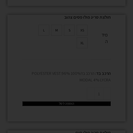
חולצת סריג פולו פסים צהוב
L
M
S
XS
מיד
ה
XL
הרכב בד:
הרכב בד100% POLYESTER VEST:96%
MODAL 4% LYCRA
הוספה לסל
חולצת סריג פולו חום