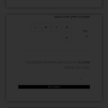
חצאית בייסיק ישרה כתום
L
M
S
XS
מיד
ה
XL
הרכב בד:
הרכב בד100% POLYESTER VEST:96%
MODAL 4% LYCRA
הוספה לסל