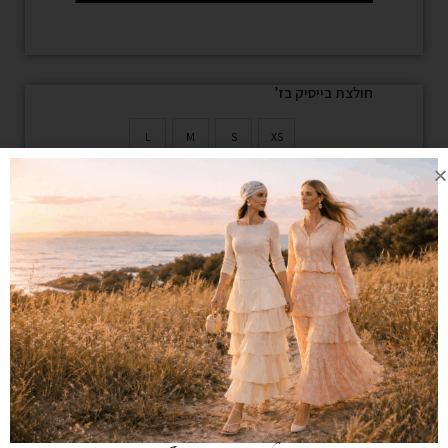
חולצת בייסיק בז’
L
M
S
XS
מיד
ה
XL
הרכב בד:
הרכב בד100% POLYESTER VEST:96%
MODAL 4% LYCRA
הוספה לסל