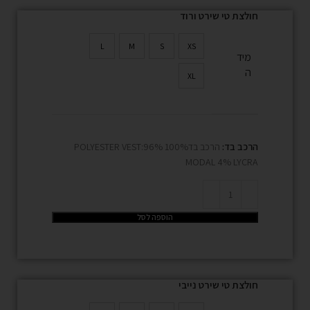
חולצת טי שירט ורוד
L
M
S
XS
מיד
ה
XL
הרכב בד:
הרכב בד100% POLYESTER VEST:96%
MODAL 4% LYCRA
הוספה לסל
חולצת טי שירט נייבי