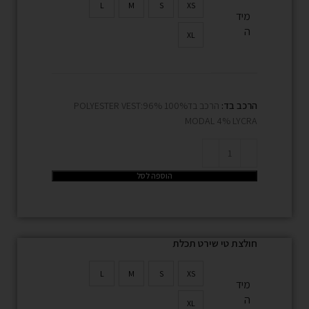
L
M
S
XS
מיד
ה
XL
הרכב בד:
הרכב בד100% POLYESTER VEST:96%
MODAL 4% LYCRA
הוספה לסל
חולצת טי שירט תכלת
L
M
S
XS
מיד
ה
XL