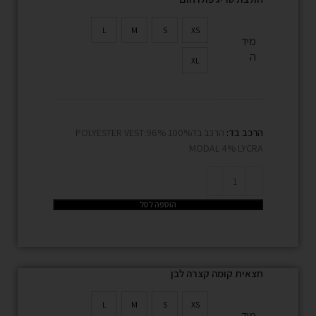
L
M
S
XS
מיד
ה
XL
הרכב בד:
הרכב בד100% POLYESTER VEST:96%
MODAL 4% LYCRA
הוספה לסל
חצאית קומה קצרה לבן
L
M
S
XS
מיד