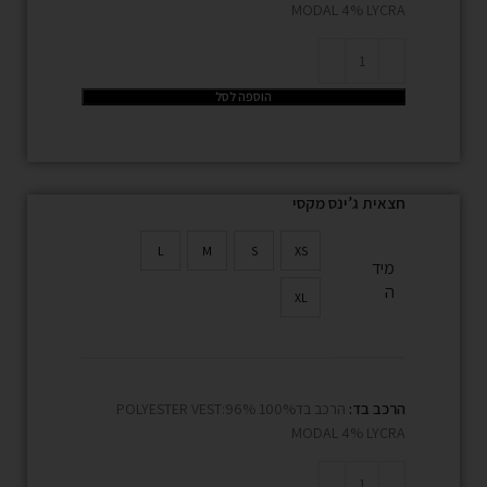
MODAL 4% LYCRA
הוספה לסל
חצאית ג’ינס מקסי
L
M
S
XS
מיד
ה
XL
הרכב בד:
הרכב בד100% POLYESTER VEST:96%
MODAL 4% LYCRA