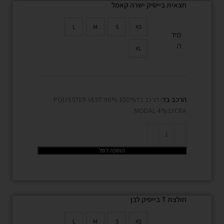
חצאית בייסיק ישרה קאמל
L
M
S
XS
מיד
ה
XL
הרכב בד:
הרכב בד100% POLYESTER VEST:96%
MODAL 4% LYCRA
הוספה לסל
חולצת T בייסיק לבן
L
M
S
XS