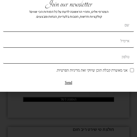
Join our newsletter
חולצת בייסיק ורוד
הצטרפי אלינו, ותהיי הראשונה לדעת על כל הסודות הכי שווים!
קולקציות חדשות, הטבות בלעדיות, הנחות ומבצעים.
L
M
S
XS
מיד
ה
XL
הרכב בד:
הרכב בד100% POLYESTER VEST:96%
אני מאשרת קבלת תוכן שיווקי ואת מדיניות הפרטיות.
MODAL 4% LYCRA
Send
הוספה לסל
חולצת טי שירט ריב חום