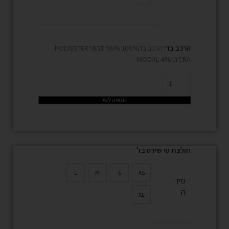
הרכב בד:
הרכב בד100% POLYESTER VEST:96%
MODAL 4% LYCRA
הוספה לסל
חולצת טי שירט בז’
L
M
S
XS
מיד
ה
XL