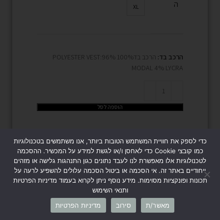
ה
XL
הרכב בד:
הרכב בד100% POLYESTER VEST:96%
MODAL 4% LYCRA
הוספה לסל
כדי לספק את חוויית המשתמש הטובות ביותר, אנו משתמשים בטכנולוגיות
כמו קובצי Cookie כדי לאחסן ו/או לגשת למידע על המכשיר. ההסכמה
שמלת בייסיק בז’
לטכנולוגיות אלו מאפשרת לנו לעבד נתונים כגון התנהגות גלישה או מזהים
ייחודיים באתר זה. אי הסכמה או ביטול הסכמה עלולים להשפיע לרעה על
L
M
S
XS
תכונות ופונקציות מסוימות. מידע נוסף ניתן לקרוא בעמוד מדיניות הפרטיות
מיד
ותנאי השימוש
ה
XL
מאשר/ת
סירוב
מדיניות הפרטיות