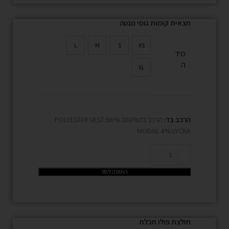
חצאית קומות גומי מנטה
L
M
S
XS
מיד
ה
XL
הרכב בד:
הרכב בד100% POLYESTER VEST:96%
MODAL 4% LYCRA
הוספה לסל
חולצת פולו תכלת