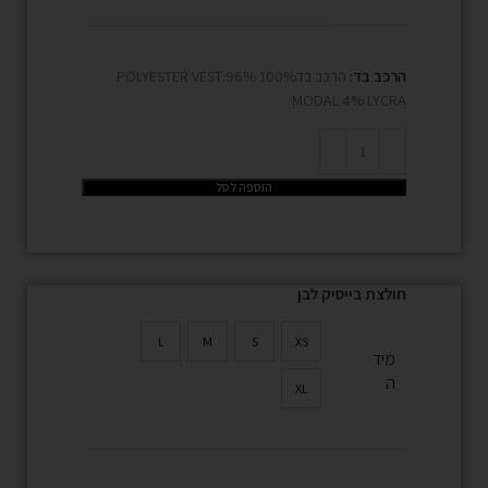
הרכב בד:
הרכב בד100% POLYESTER VEST:96%
MODAL 4% LYCRA
הוספה לסל
חולצת בייסיק לבן
L
M
S
XS
מיד
ה
XL