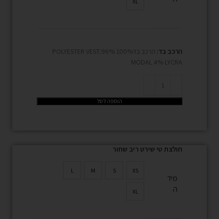
XL
הרכב בד:
הרכב בד100% POLYESTER VEST:96%
MODAL 4% LYCRA
הוספה לסל
חולצת טי שירט ריב שחור
L
M
S
XS
מיד
ה
XL