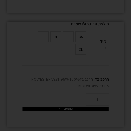
חולצת סריג פולו שמנת
L
M
S
XS
מיד
ה
XL
הרכב בד:
הרכב בד100% POLYESTER VEST:96%
MODAL 4% LYCRA
הוספה לסל