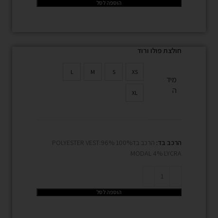
הוספה לסל
חולצת פולו ורוד
L
M
S
XS
מיד
ה
XL
הרכב בד:
הרכב בד100% POLYESTER VEST:96%
MODAL 4% LYCRA
הוספה לסל