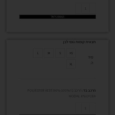
הוספה לסל
חצאית קומות גומי לבן
L
M
S
XS
מיד
ה
XL
הרכב בד:
הרכב בד100% POLYESTER VEST:96%
MODAL 4% LYCRA