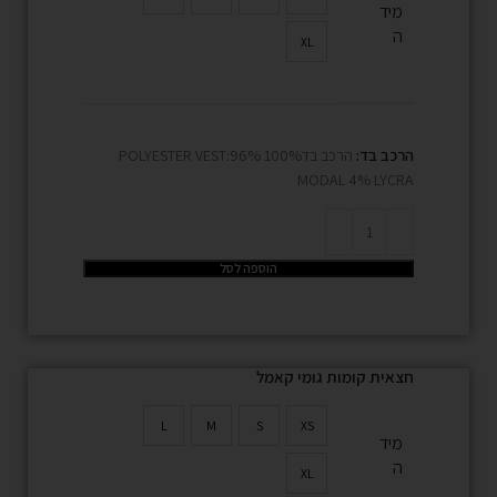
מיד
ה
XL
הרכב בד:
הרכב בד100% POLYESTER VEST:96%
MODAL 4% LYCRA
הוספה לסל
חצאית קומות גומי קאמל
L
M
S
XS
מיד
ה
XL