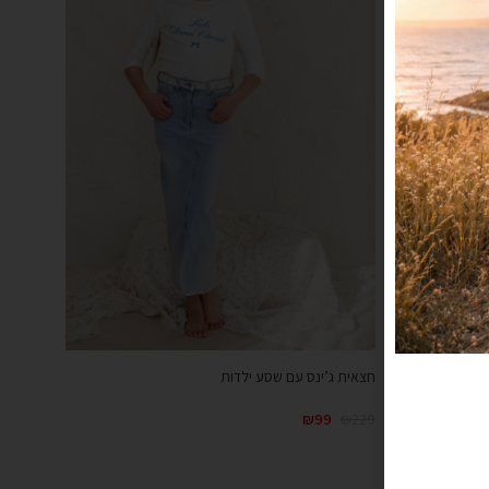
חצאית ג’ינס עם שסע ילדות
₪
99
₪
229
קנייה מהירה