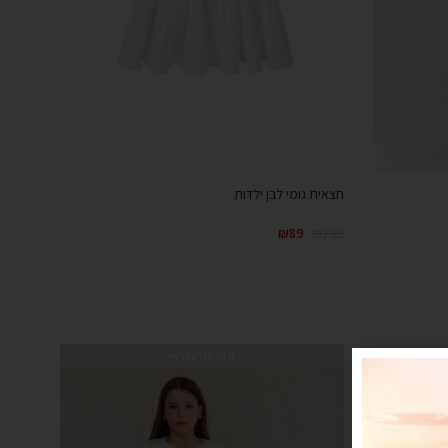
חצאית גומי לבן ילדות
₪
89
₪
239
אזל מהמלאי