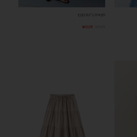
חצאית ג’ינס נצנץ
₪
219
₪
349