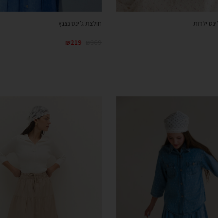
נס ילדות
חולצת ג’ינס נצנץ
₪
219
₪
369