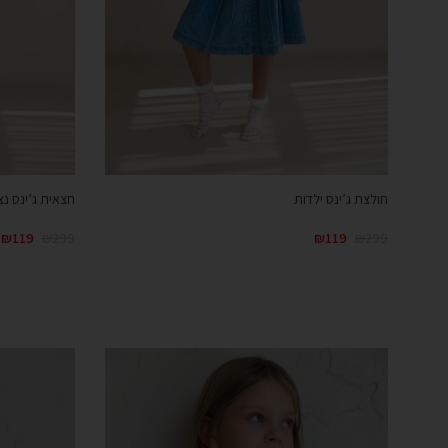
חולצת ג’ינס ילדות
חצאית ג’ינס נצ
₪
119
₪
299
₪
119
₪
299