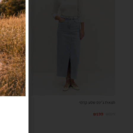
חצאית ג’ינס שסע קדמי
חצאית קומות גו
₪
99
₪
299
₪
199
₪
329