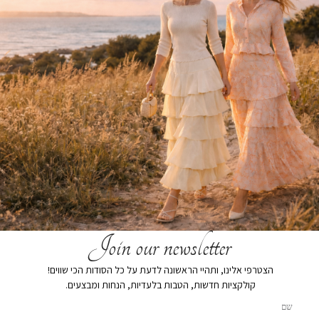
Join our newsletter
חצאית גומי שמנת פרחוני ילדות
מי פרחוני
הצטרפי אלינו, ותהיי הראשונה לדעת על כל הסודות הכי שווים!
₪
89
₪
239
קולקציות חדשות, הטבות בלעדיות, הנחות ומבצעים.