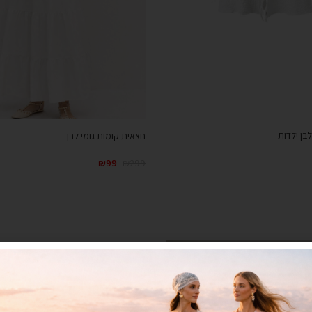
בן ילדות
חצאית קומות גומי לבן
₪
99
₪
299
קנייה מהירה