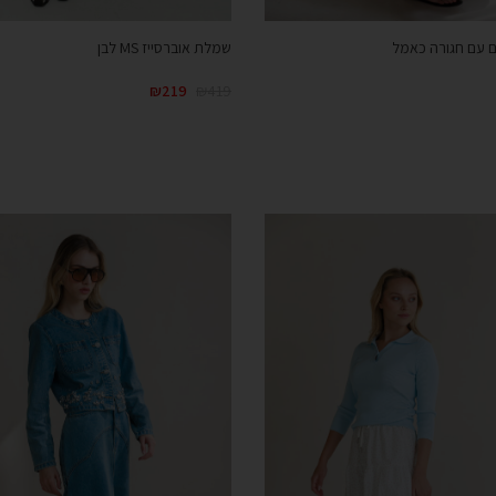
 עם חגורה כאמל
שמלת אוברסייז MS לבן
₪
219
₪
419
קנייה מהירה