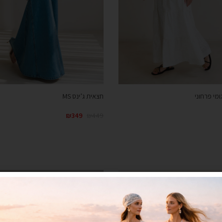
מי פרחוני
חצאית ג’ינס MS
₪
349
₪
449