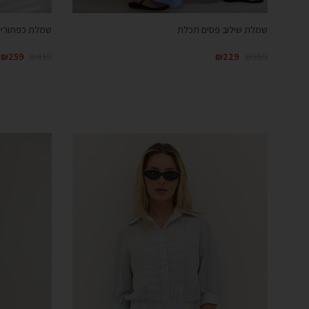
שמלת שילוב פסים תכלת
שמלת כפתורים
₪
259
₪
419
₪
229
₪
389
קנייה מהירה