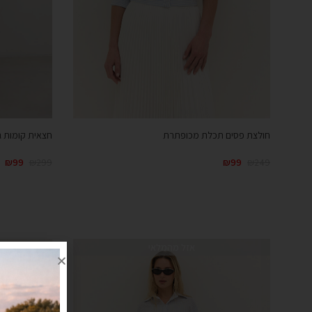
חולצת פסים תכלת מכופתרת
חצאית קומות גו
₪
99
₪
299
₪
99
₪
249
אזל מהמלאי