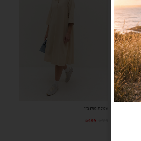
שמלת פולו בז’
₪
199
₪
319