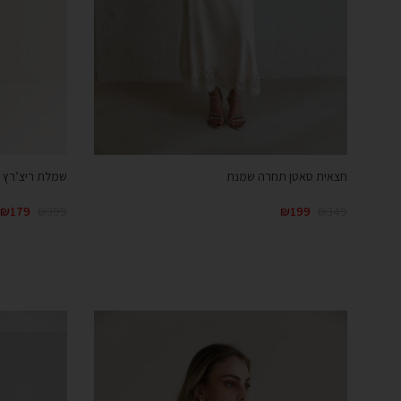
חצאית סאטן תחרה שמנת
שמלת ריצ’רץ ב
₪
199
₪
349
₪
179
₪
399