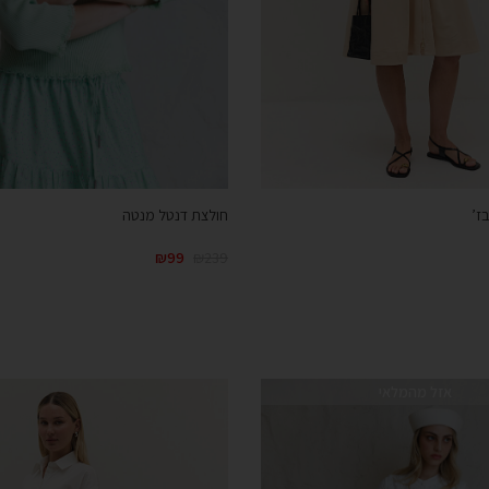
ז’
חולצת דנטל מנטה
₪
99
₪
239
אזל מהמלאי