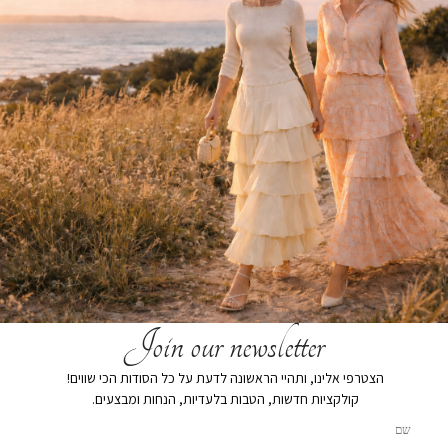
Join our newsletter
ומי מנטה
חצאית סאטן חלקה מנטה
הצטרפי אלינו, ותהיי הראשונה לדעת על כל הסודות הכי שווים!
₪
199
₪
319
קולקציות חדשות, הטבות בלעדיות, הנחות ומבצעים.