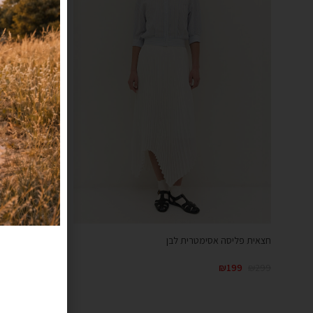
חצאית פליסה אסימטרית לבן
חצאית קומות ג
₪
99
₪
299
₪
199
₪
299
קנייה מהירה