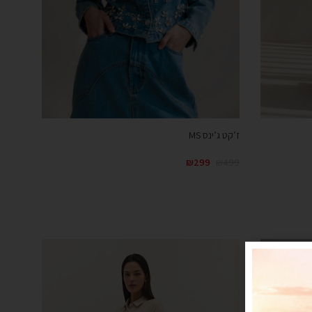
ז’קט ג’ינס MS
₪
299
₪
499