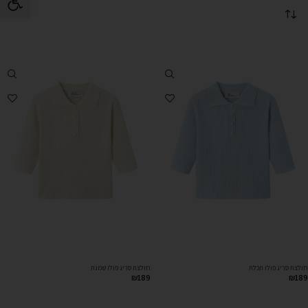
חולצת סריג פולו תכלת
חולצת סריג פולו שמנת
₪
189
₪
189