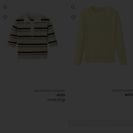
חולצת בייסיק צהוב
חולצת סריג פולו פסים צהוב
₪
159
₪
189
קנייה מהירה
אזל מהמלאי