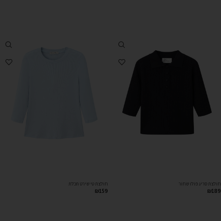
חולצת סריג פולו שחור
חולצת טי שירט תכלת
₪
159
₪
189