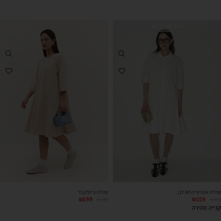
אזל מהמלאי
שמלת אוברסייז MS לבן
שמלת בייסיק בז’
₪
199
₪
219
₪
349
₪
419
קנייה מהירה