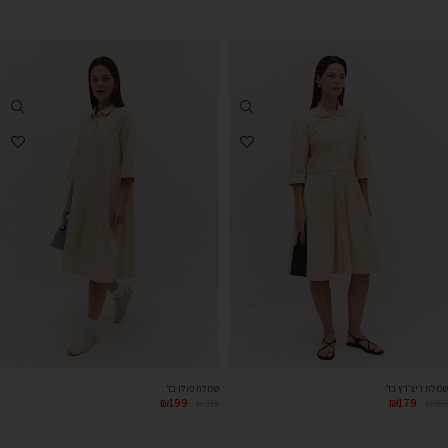
שמלת ריצ’רץ בז’
שמלת פולו בז’
₪
199
₪
179
₪
319
₪
399