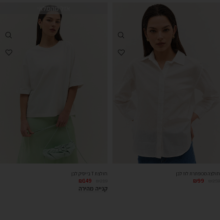
אזל מהמלאי
חולצת T בייסיק לבן
חולצה מכופתרת לוז לבן
₪
149
₪
99
₪
219
₪
259
קנייה מהירה