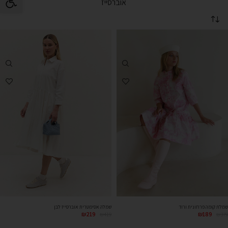
אוברסייז
שמלת קומה פרחונית ורוד
שמלה אסימטרית אוברסייז לבן
₪
219
₪
189
₪
419
₪
379