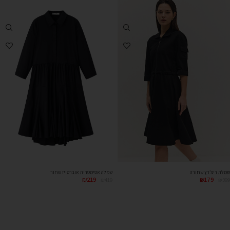
שמלה אסימטרית אוברסייז שחור
שמלת ריצ’רץ שחורה
₪
219
₪
179
₪
419
₪
399