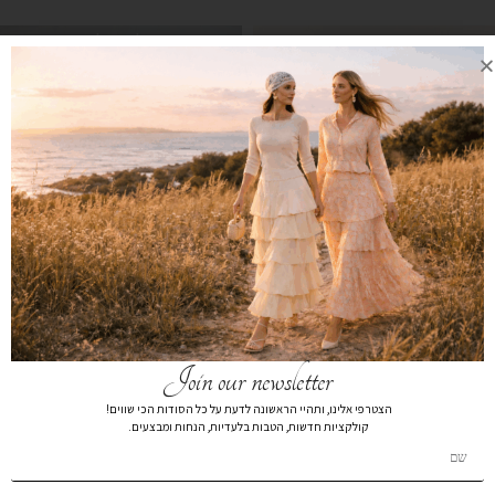
אזל מהמלאי
Join our newsletter
הצטרפי אלינו, ותהיי הראשונה לדעת על כל הסודות הכי שווים!
חולצה מכופתרת לוז קאמל
חצאית פסים תכלת קצר
₪
149
₪
99
קולקציות חדשות, הטבות בלעדיות, הנחות ומבצעים.
₪
279
₪
259
קנייה מהירה