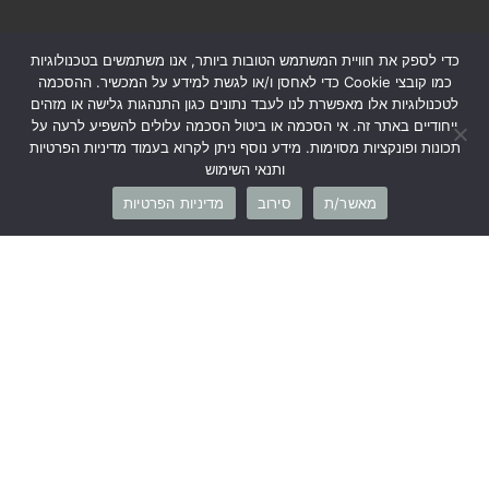
כדי לספק את חוויית המשתמש הטובות ביותר, אנו משתמשים בטכנולוגיות
כמו קובצי Cookie כדי לאחסן ו/או לגשת למידע על המכשיר. ההסכמה
לטכנולוגיות אלו מאפשרת לנו לעבד נתונים כגון התנהגות גלישה או מזהים
קטגוריות
ייחודיים באתר זה. אי הסכמה או ביטול הסכמה עלולים להשפיע לרעה על
תכונות ופונקציות מסוימות. מידע נוסף ניתן לקרוא בעמוד מדיניות הפרטיות
מידע
ותנאי השימוש
מאשר/ת
סירוב
מדיניות הפרטיות
עזרה ותמיכה
מפת האתר
1700-50-20-45
info@cb-fashion.shop
לרשימת הסניפים שלנו