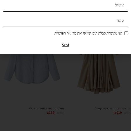
אני מאשרת קבלת תוכן שיווקי ואת מדיניות הפרטיות.
Send
שמלה אסימטרית אוברסייז קאמל
חולצה מכופתרת לוז פסים תכלת
₪
189
₪
219
₪
259
₪
419