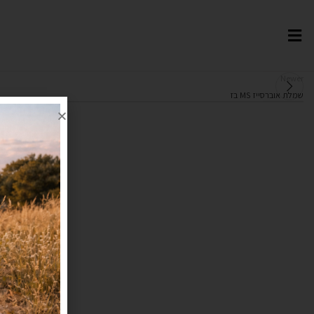
Newer
שמלת אוברסייז MS בז