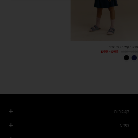
חצאית קפלים גומי ילדות
₪
69
–
₪
69
₪
159
–
₪
129
קטגוריות
מידע