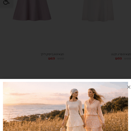
חצאית A בייסיק לילך
חצאית סריג לבנה
₪
69
₪
99
₪
189
₪
189