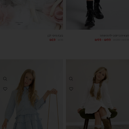
חצאית כריזמה ילדות שחור
בובת מימי לבן
₪
19
₪
99
–
₪
99
₪
39
₪
149
–
₪
139