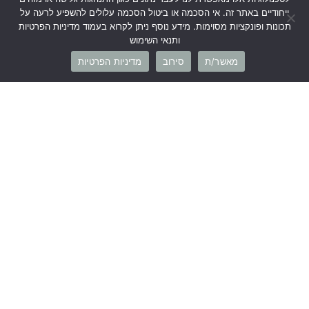
חצאית סריג קפלים זית ילדות
חולצת סריג צמות ירוק ילדות
ייחודיים באתר זה. אי הסכמה או ביטול הסכמה עלולים להשפיע לרעה על
₪
79
₪
59
₪
149
₪
169
תכונות ופונקציות מסוימות. מידע נוסף ניתן לקרוא בעמוד מדיניות הפרטיות
ותנאי השימוש
מאשר/ת
סירוב
מדיניות הפרטיות
קטגוריות
מידע
עזרה ותמיכה
מפת האתר