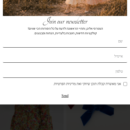
Join our newsletter
שמלת קומה בייסיק שחור ילדות
חולצת סיומת וולאן נקודות ילדות
הצטרפי אלינו, ותהיי הראשונה לדעת על כל הסודות הכי שווים!
₪
49
₪
79
₪
169
₪
199
קולקציות חדשות, הטבות בלעדיות, הנחות ומבצעים.
אזל מהמלאי
אני מאשרת קבלת תוכן שיווקי ואת מדיניות הפרטיות.
Send