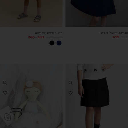
חצאית כריזמה ילדות נייבי
חצאית קפלים גומי ילדות
₪
99
₪
69
–
₪
69
₪
139
₪
159
–
₪
129