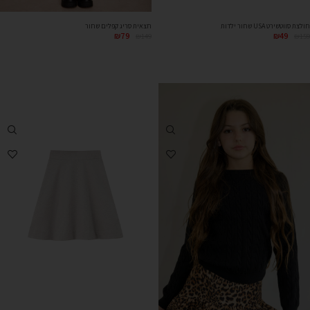
חולצת סווטשירט USA שחור ילדות
חצאית סריג קפלים שחור
₪
49
₪
79
₪
159
₪
149