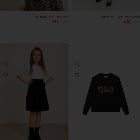
חולצת סווטשירט USA לבן ילדות
חולצת סריג צמות שמנת ילדות
₪
49
₪
59
₪
159
₪
169