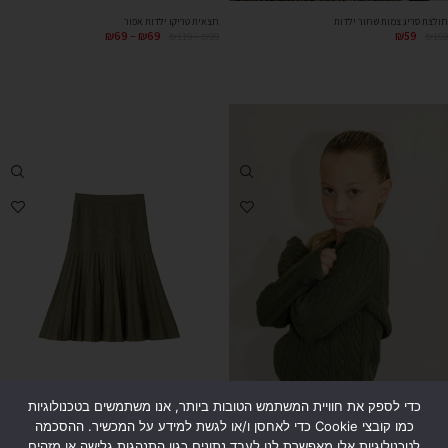
חצאית טריקו ילדות אפור
חולצת סריג צמות שחור ילדות
₪
69
–
₪
69
₪
59
₪
119
–
₪
99
₪
169
כדי לספק את חוויית המשתמש הטובות ביותר, אנו משתמשים בטכנולוגיות
כמו קובצי Cookie כדי לאחסן ו/או לגשת למידע על המכשיר. ההסכמה
לטכנולוגיות אלו מאפשרת לנו לעבד נתונים כגון התנהגות גלישה או מזהים