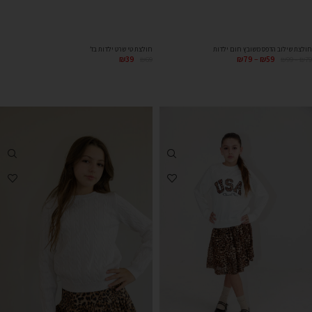
חולצת שילוב הדפס משובץ חום ילדות
חולצת טי שרט ילדות בז’
₪
39
₪
79
–
₪
59
₪
69
₪
99
–
₪
79