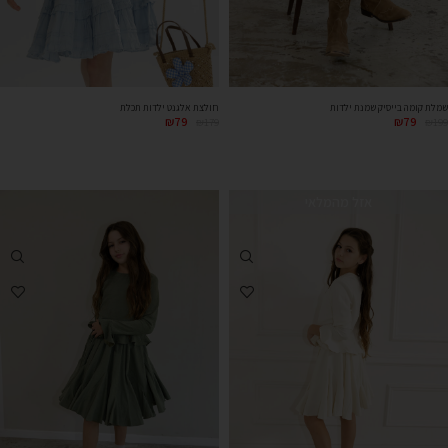
חולצת אלגנט ילדות תכלת
שמלת קומה בייסיק שמנת ילדות
₪
79
₪
79
₪
179
₪
199
אזל מהמלאי