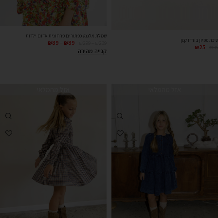
שמלת אלגנט כפתורים פרחונית אדום ילדות
סיכת פפיון בורדו קטן
₪
89
–
₪
89
₪
299
–
₪
239
₪
25
₪
35
קנייה מהירה
אזל מהמלאי
אזל מהמלאי