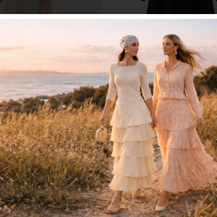
חור
שמלת בייסיק בז’
₪
199
₪
349