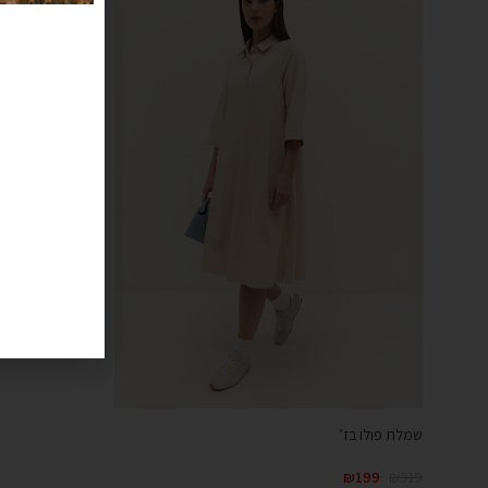
שמלת פולו בז’
₪
199
₪
319