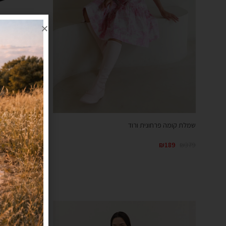
שמלת בייסיק ש
שמלת קומה פרחונית ורוד
₪
199
₪
349
₪
189
₪
379