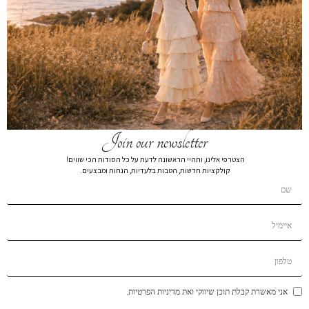
חצאית עם דיטל בתפר בז’
חולצה עם שרוול רחב בז’
₪
159
₪
179
₪
279
₪
279
Join our newsletter
הצטרפי אלינו, ותהיי הראשונה לדעת על כל הסודות הכי שווים!
קולקציות חדשות, הטבות בלעדיות, הנחות ומבצעים.
3
2
1
←
אני מאשרת קבלת תוכן שיווקי ואת מדיניות הפרטיות.
קטגוריות