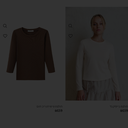
חולצת בייסיק בז’
חולצת טי שירט ריב חום
₪
159
₪
159