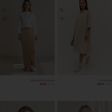
שמלת פולו בז’
חצאית בייסיק ישרה קאמל
₪
149
₪
199
₪
299
₪
319