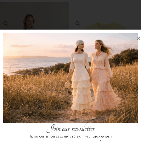
חולצת בייסיק צהוב
חצאית קומות גומי פרחוני
₪
99
₪
159
₪
299
Join our newsletter
הצטרפי אלינו, ותהיי הראשונה לדעת על כל הסודות הכי שווים!