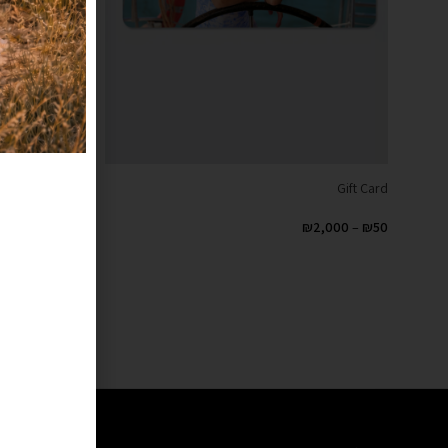
Gift Card
₪
2,000
–
₪
50
בחר סכום