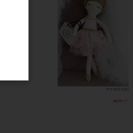
בובת מימי ורוד
₪
19
₪
39