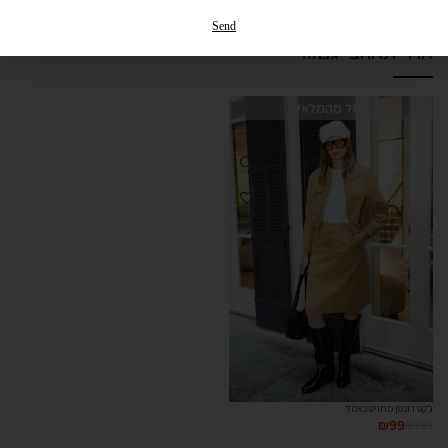
החזרות והחלפות
Send
אולי תאהבי גם...
אזל מהמלאי
ג’קט רוכסן מחויט כאמל
₪
99
₪
359