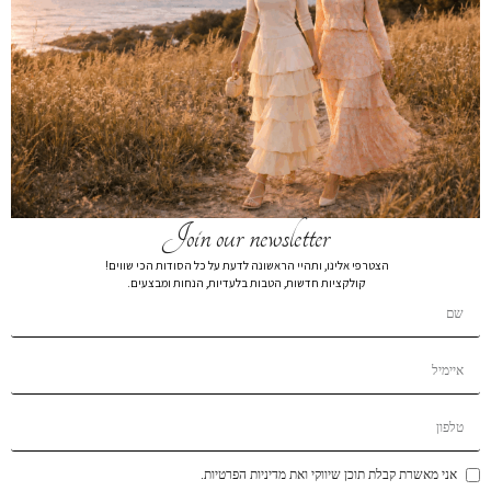
ג’קט רוכסן מחויט נייבי
₪
99
₪
359
ז'קט רוכסן סט מחויט 2536
צבע
מידה
Join our newsletter
XL
L
M
S
XS
הצטרפי אלינו, ותהיי הראשונה לדעת על כל הסודות הכי שווים!
קולקציות חדשות, הטבות בלעדיות, הנחות ומבצעים.
הרכב בד:
הרכב בד57.1% COTTON, 42.9%POLYMAID
הוספה לסל
הוסף לרשימת המשאלות
תיאור קצר
אני מאשרת קבלת תוכן שיווקי ואת מדיניות הפרטיות.
משלוחים