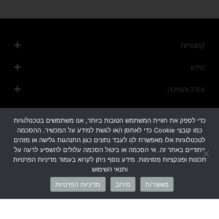
קטגוריות
מידע
עזרה ותמיכה
מפת האתר
כדי לספק את חוויית המשתמש הטובות ביותר, אנו משתמשים בטכנולוגיות
כמו קובצי Cookie כדי לאחסן ו/או לגשת למידע על המכשיר. ההסכמה
לטכנולוגיות אלו מאפשרת לנו לעבד נתונים כגון התנהגות גלישה או מזהים
ייחודיים באתר זה. אי הסכמה או ביטול הסכמה עלולים להשפיע לרעה על
תכונות ופונקציות מסוימות. מידע נוסף ניתן לקרוא בעמוד מדיניות הפרטיות
ותנאי השימוש
1700-50-20-45
מאשר/ת
סירוב
מדיניות הפרטיות
info@cb-fashion.shop
לרשימת הסניפים שלנו