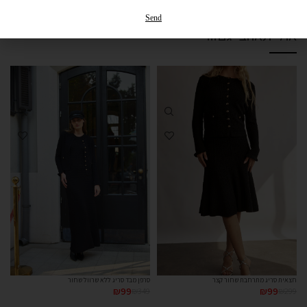
החזרות והחלפות
Send
אולי תאהבי גם...
חצאית סריג מתרחבת שחור קצר
סרפן מבד סריג ללא שרוול שחור
₪
99
₪
349
₪
99
₪
299