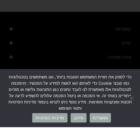
קטגוריות
מידע
עזרה ותמיכה
מפת האתר
כדי לספק את חוויית המשתמש הטובות ביותר, אנו משתמשים בטכנולוגיות
כמו קובצי Cookie כדי לאחסן ו/או לגשת למידע על המכשיר. ההסכמה
לטכנולוגיות אלו מאפשרת לנו לעבד נתונים כגון התנהגות גלישה או מזהים
ייחודיים באתר זה. אי הסכמה או ביטול הסכמה עלולים להשפיע לרעה על
תכונות ופונקציות מסוימות. מידע נוסף ניתן לקרוא בעמוד מדיניות הפרטיות
ותנאי השימוש
1700-50-20-45
מאשר/ת
סירוב
מדיניות הפרטיות
info@cb-fashion.shop
לרשימת הסניפים שלנו