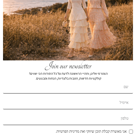
ז’קט שרוולי פפילום שחור
₪
99
₪
269
ז’קט שרוולי פפילום 2533
צבע
מידה
Join our newsletter
XL
L
M
S
XS
הצטרפי אלינו, ותהיי הראשונה לדעת על כל הסודות הכי שווים!
קולקציות חדשות, הטבות בלעדיות, הנחות ומבצעים.
הרכב בד:
הרכב בד100% POLYSTER
הוספה לסל
הוסף לרשימת המשאלות
תיאור קצר
אני מאשרת קבלת תוכן שיווקי ואת מדיניות הפרטיות.
משלוחים