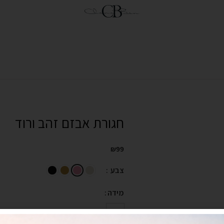
חגורת אבזם זהב ורוד
₪
99
צבע
מידה
OS