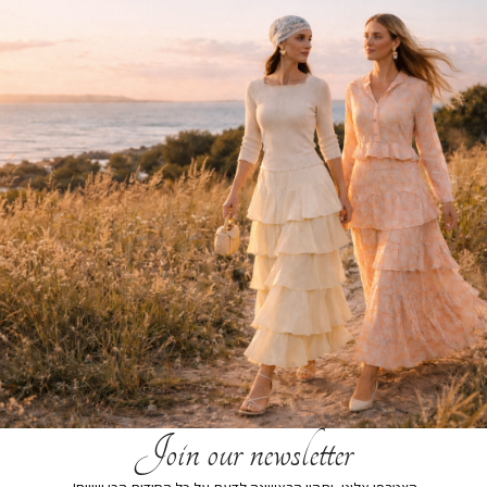
הרכב בד:
הרכב בד 80% nylon,20% spandex,
הוספה לסל
הוסף לרשימת המשאלות
תיאור קצר
משלוחים
החזרות והחלפות
Join our newsletter