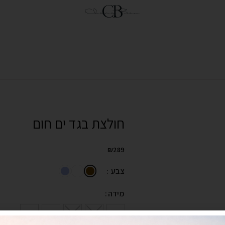
חולצת בגד ים חום
₪
289
צבע
מידה
XL
L
M
S
XS