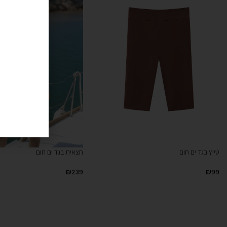
חצאית בגד ים חום
טייץ בגד ים חום
₪
239
₪
99