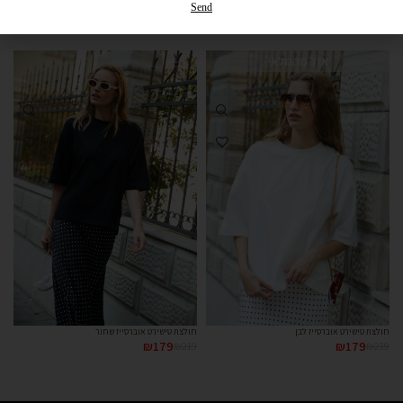
אולי תאהבי גם...
Send
אזל מהמלאי
חולצת טישירט אוברסייז לבן
חולצת טישירט אוברסייז שחור
₪
179
₪
219
₪
179
₪
219