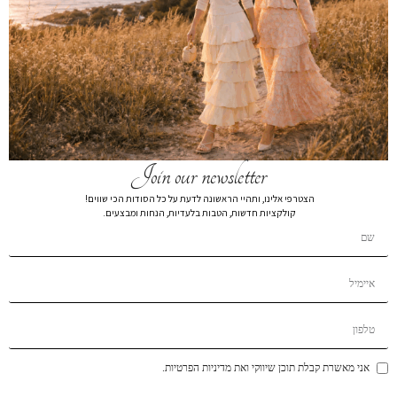
חולצת טישירט אוברסייז חום
₪
179
₪
219
חולצת טישירט אוברסייז 2540
צבע
Join our newsletter
מידה
הצטרפי אלינו, ותהיי הראשונה לדעת על כל הסודות הכי שווים!
XL
L
M
S
XS
קולקציות חדשות, הטבות בלעדיות, הנחות ומבצעים.
הוספה לסל
הוסף לרשימת המשאלות
תיאור קצר
משלוחים
אני מאשרת קבלת תוכן שיווקי ואת מדיניות הפרטיות.
החזרות והחלפות