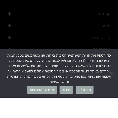
קטגוריות
מידע
עזרה ותמיכה
מפת האתר
כדי לספק את חוויית המשתמש הטובות ביותר, אנו משתמשים בטכנולוגיות
כמו קובצי Cookie כדי לאחסן ו/או לגשת למידע על המכשיר. ההסכמה
לטכנולוגיות אלו מאפשרת לנו לעבד נתונים כגון התנהגות גלישה או מזהים
ייחודיים באתר זה. אי הסכמה או ביטול הסכמה עלולים להשפיע לרעה על
תכונות ופונקציות מסוימות. מידע נוסף ניתן לקרוא בעמוד מדיניות הפרטיות
ותנאי השימוש
1700-50-20-45
מאשר/ת
סירוב
מדיניות הפרטיות
info@cb-fashion.shop
לרשימת הסניפים שלנו