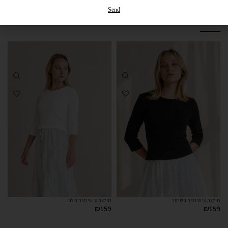
החזרות והחלפות
Send
אולי תאהבי גם...
חולצת טי שירט ריב שחור
חולצת טי שירט ריב לבן
₪
159
₪
159