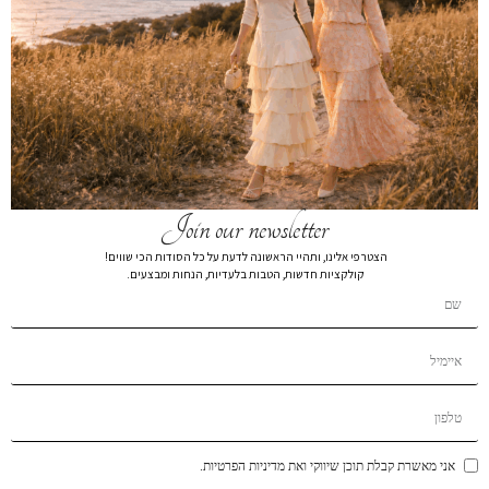
חולצת טי שירט ריב חום
₪
159
חולצת טי שירט 2581
צבע
מידה
Join our newsletter
XL
L
M
S
XS
הצטרפי אלינו, ותהיי הראשונה לדעת על כל הסודות הכי שווים!
קולקציות חדשות, הטבות בלעדיות, הנחות ומבצעים.
הוספה לסל
הוסף לרשימת המשאלות
תיאור קצר
הרכבי בד
אני מאשרת קבלת תוכן שיווקי ואת מדיניות הפרטיות.
משלוחים