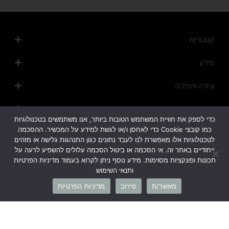
קטגוריות
מידע
עזרה ותמיכה
מפת האתר
כדי לספק את חוויית המשתמש הטובות ביותר, אנו משתמשים בטכנולוגיות
כמו קובצי Cookie כדי לאחסן ו/או לגשת למידע על המכשיר. ההסכמה
לטכנולוגיות אלו מאפשרת לנו לעבד נתונים כגון התנהגות גלישה או מזהים
ייחודיים באתר זה. אי הסכמה או ביטול הסכמה עלולים להשפיע לרעה על
תכונות ופונקציות מסוימות. מידע נוסף ניתן לקרוא בעמוד מדיניות הפרטיות
ותנאי השימוש
1700-50-20-45
מאשר/ת
סירוב
מדיניות הפרטיות
info@cb-fashion.shop
לרשימת הסניפים שלנו