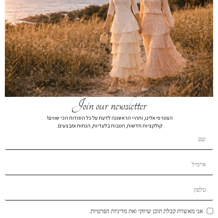
חולצת פולו ורוד
₪
99
₪
219
חולצת פולו 2573
צבע
מידה
Join our newsletter
XL
L
M
S
XS
הצטרפי אלינו, ותהיי הראשונה לדעת על כל הסודות הכי שווים!
קולקציות חדשות, הטבות בלעדיות, הנחות ומבצעים.
הרכב בד:
הרכב בד70% VISCOSE 30% NYLON
הוספה לסל
הוסף לרשימת המשאלות
תיאור קצר
אני מאשרת קבלת תוכן שיווקי ואת מדיניות הפרטיות.
משלוחים