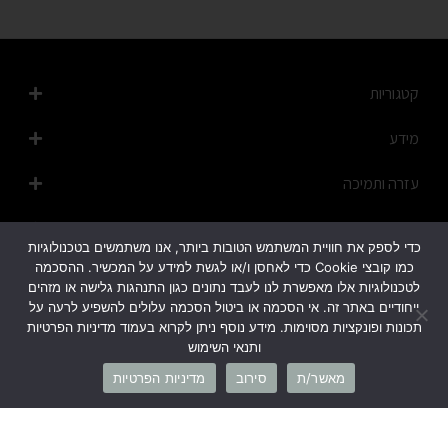
קטגוריות
מידע
עזרה ותמיכה
מפת האתר
כדי לספק את חוויית המשתמש הטובות ביותר, אנו משתמשים בטכנולוגיות
כמו קובצי Cookie כדי לאחסן ו/או לגשת למידע על המכשיר. ההסכמה
לטכנולוגיות אלו מאפשרת לנו לעבד נתונים כגון התנהגות גלישה או מזהים
ייחודיים באתר זה. אי הסכמה או ביטול הסכמה עלולים להשפיע לרעה על
תכונות ופונקציות מסוימות. מידע נוסף ניתן לקרוא בעמוד מדיניות הפרטיות
ותנאי השימוש
1700-50-20-45
מאשר/ת
סירוב
מדיניות הפרטיות
info@cb-fashion.shop
לרשימת הסניפים שלנו