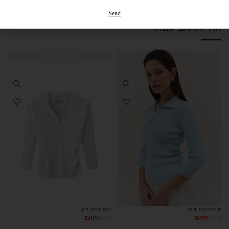
החזרות והחלפות
Send
אולי תאהבי גם...
אזל מהמלאי
חולצת פולו תכלת
חולצת פולו לבן
₪
99
₪
219
₪
99
₪
219