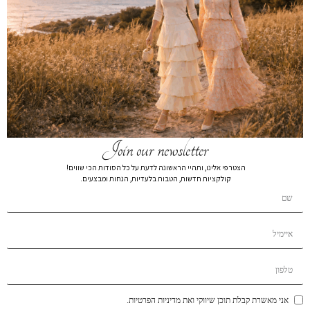
חולצת פולו תכלת
₪
99
₪
219
חולצת פולו 2573
צבע
מידה
Join our newsletter
XL
L
M
S
XS
הצטרפי אלינו, ותהיי הראשונה לדעת על כל הסודות הכי שווים!
קולקציות חדשות, הטבות בלעדיות, הנחות ומבצעים.
הרכב בד:
הרכב בד70% VISCOSE 30% NYLON
הוספה לסל
הוסף לרשימת המשאלות
תיאור קצר
אני מאשרת קבלת תוכן שיווקי ואת מדיניות הפרטיות.
משלוחים