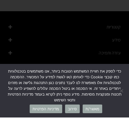
קטגוריות
מידע
עזרה ותמיכה
מפת האתר
כדי לספק את חוויית המשתמש הטובות ביותר, אנו משתמשים בטכנולוגיות
כמו קובצי Cookie כדי לאחסן ו/או לגשת למידע על המכשיר. ההסכמה
לטכנולוגיות אלו מאפשרת לנו לעבד נתונים כגון התנהגות גלישה או מזהים
ייחודיים באתר זה. אי הסכמה או ביטול הסכמה עלולים להשפיע לרעה על
תכונות ופונקציות מסוימות. מידע נוסף ניתן לקרוא בעמוד מדיניות הפרטיות
ותנאי השימוש
1700-50-20-45
מאשר/ת
סירוב
מדיניות הפרטיות
info@cb-fashion.shop
לרשימת הסניפים שלנו