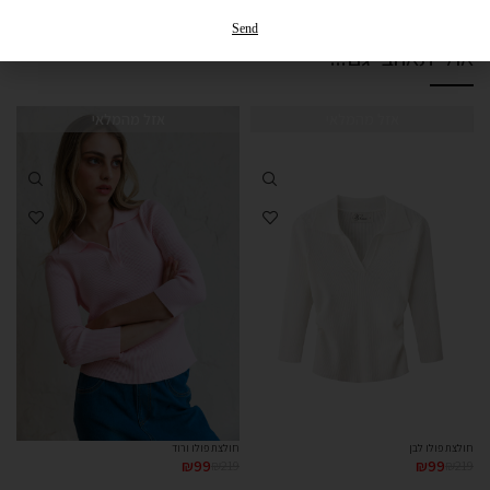
החזרות והחלפות
Send
אולי תאהבי גם...
אזל מהמלאי
אזל מהמלאי
חולצת פולו לבן
חולצת פולו ורוד
₪
99
₪
219
₪
99
₪
219