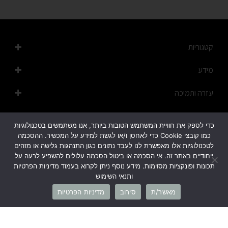
קטגוריות
מידע
עזרה ותמיכה
מפת האתר
כדי לספק את חוויית המשתמש הטובות ביותר, אנו משתמשים בטכנולוגיות
כמו קובצי Cookie כדי לאחסן ו/או לגשת למידע על המכשיר. ההסכמה
לטכנולוגיות אלו מאפשרת לנו לעבד נתונים כגון התנהגות גלישה או מזהים
ייחודיים באתר זה. אי הסכמה או ביטול הסכמה עלולים להשפיע לרעה על
תכונות ופונקציות מסוימות. מידע נוסף ניתן לקרוא בעמוד מדיניות הפרטיות
ותנאי השימוש
1700-50-20-45
מאשר/ת
סירוב
מדיניות הפרטיות
info@cb-fashion.shop
לרשימת הסניפים שלנו