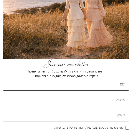
חצאית בגד ים מיני ורוד
₪
99
₪
219
חצאית בגד ים 9012/9013
צבע
מידה
Join our newsletter
XL
L
M
S
XS
הצטרפי אלינו, ותהיי הראשונה לדעת על כל הסודות הכי שווים!
קולקציות חדשות, הטבות בלעדיות, הנחות ומבצעים.
הרכב בד:
הרכב בד 80% nylon,20% spandex,
הוספה לסל
הוסף לרשימת המשאלות
תיאור קצר
אני מאשרת קבלת תוכן שיווקי ואת מדיניות הפרטיות.
משלוחים