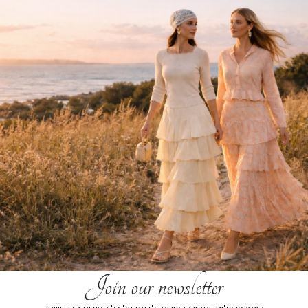
הרכב בד:
הרכב בד 80% nylon,20% spandex,
הוספה לסל
הוסף לרשימת המשאלות
תיאור קצר
משלוחים
החזרות והחלפות
Join our newsletter