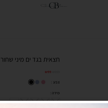
חצאית בגד ים מיני שחור
₪
99
₪
219
צבע
מידה
XL
L
M
S
XS