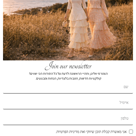
חצאית כיווצים מקסי בז’
₪
299
חצאית כיווצים מקסי 7911
צבע
מידה
Join our newsletter
XL
L
M
S
הצטרפי אלינו, ותהיי הראשונה לדעת על כל הסודות הכי שווים!
קולקציות חדשות, הטבות בלעדיות, הנחות ומבצעים.
הרכב בד:
הרכב בד100% COTTON
הוספה לסל
הוסף לרשימת המשאלות
תיאור קצר
אני מאשרת קבלת תוכן שיווקי ואת מדיניות הפרטיות.
משלוחים