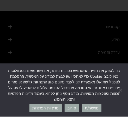
קטגוריות
מידע
עזרה ותמיכה
מפת האתר
כדי לספק את חוויית המשתמש הטובות ביותר, אנו משתמשים בטכנולוגיות
כמו קובצי Cookie כדי לאחסן ו/או לגשת למידע על המכשיר. ההסכמה
לטכנולוגיות אלו מאפשרת לנו לעבד נתונים כגון התנהגות גלישה או מזהים
ייחודיים באתר זה. אי הסכמה או ביטול הסכמה עלולים להשפיע לרעה על
תכונות ופונקציות מסוימות. מידע נוסף ניתן לקרוא בעמוד מדיניות הפרטיות
ותנאי השימוש
1700-50-20-45
מאשר/ת
סירוב
מדיניות הפרטיות
info@cb-fashion.shop
לרשימת הסניפים שלנו