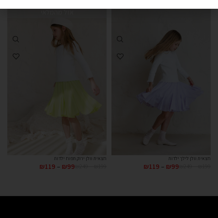
אזל מהמלאי
חצאית וולן לילך ילדות
חצאית וולן ירוק תפוח ילדות
₪
119
–
₪
99
₪
249
–
₪
199
₪
119
–
₪
99
₪
249
–
₪
199