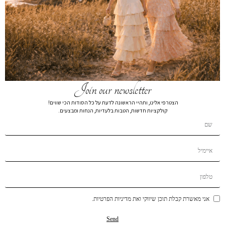
חצאית מניפה תחרה לבן ילדות
₪
119
₪
299
חצאית מניפה ילדות 6189
מידות ילדות
14
12
Join our newsletter
הצטרפי אלינו, ותהיי הראשונה לדעת על כל הסודות הכי שווים!
הרכב בד:
הרכב בד100% COTTON
קולקציות חדשות, הטבות בלעדיות, הנחות ומבצעים.
הוספה לסל
הוסף לרשימת המשאלות
תיאור קצר
משלוחים
החזרות והחלפות
אני מאשרת קבלת תוכן שיווקי ואת מדיניות הפרטיות.
אולי תאהבי גם...
Send