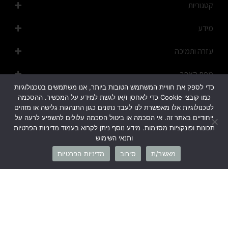
קטגוריות
מידע
עזרה ותמיכה
מפת האתר
כדי לספק את חוויית המשתמש הטובות ביותר, אנו משתמשים בטכנולוגיות
כמו קובצי Cookie כדי לאחסן ו/או לגשת למידע על המכשיר. ההסכמה
לטכנולוגיות אלו מאפשרת לנו לעבד נתונים כגון התנהגות גלישה או מזהים
ייחודיים באתר זה. אי הסכמה או ביטול הסכמה עלולים להשפיע לרעה על
תכונות ופונקציות מסוימות. מידע נוסף ניתן לקרוא בעמוד מדיניות הפרטיות
ותנאי השימוש
1700-50-20-45
מאשר/ת
סירוב
מדיניות הפרטיות
info@cb-fashion.shop
לרשימת הסניפים שלנו