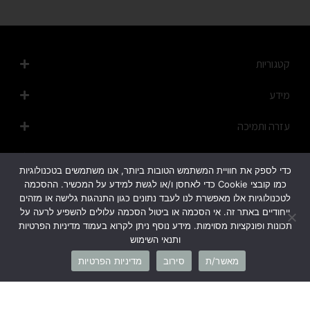
קטגוריות
מידע
עזרה ותמיכה
מפת האתר
כדי לספק את חוויית המשתמש הטובות ביותר, אנו משתמשים בטכנולוגיות
כמו קובצי Cookie כדי לאחסן ו/או לגשת למידע על המכשיר. ההסכמה
לטכנולוגיות אלו מאפשרת לנו לעבד נתונים כגון התנהגות גלישה או מזהים
ייחודיים באתר זה. אי הסכמה או ביטול הסכמה עלולים להשפיע לרעה על
תכונות ופונקציות מסוימות. מידע נוסף ניתן לקרוא בעמוד מדיניות הפרטיות
ותנאי השימוש
1700-50-20-45
מאשר/ת
סירוב
מדיניות הפרטיות
info@cb-fashion.shop
לרשימת הסניפים שלנו