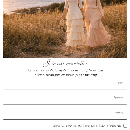
חצאית סריג קפלים פתוחים לבן קצר
₪
269
חצאית סריג פליסה 7860
צבע
מידה
Join our newsletter
XL
L
M
S
XS
הצטרפי אלינו, ותהיי הראשונה לדעת על כל הסודות הכי שווים!
קולקציות חדשות, הטבות בלעדיות, הנחות ומבצעים.
הרכב בד:
הרכב בד65% VISCOSE 35% NYLON
הוספה לסל
הוסף לרשימת המשאלות
תיאור קצר
אני מאשרת קבלת תוכן שיווקי ואת מדיניות הפרטיות.
משלוחים