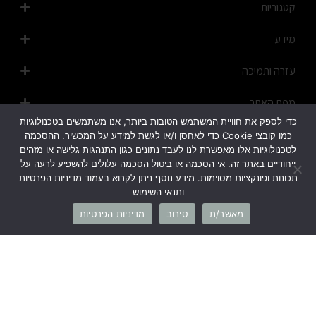
קטגוריות
מידע
עזרה ותמיכה
מפת האתר
כדי לספק את חוויית המשתמש הטובות ביותר, אנו משתמשים בטכנולוגיות
כמו קובצי Cookie כדי לאחסן ו/או לגשת למידע על המכשיר. ההסכמה
לטכנולוגיות אלו מאפשרת לנו לעבד נתונים כגון התנהגות גלישה או מזהים
ייחודיים באתר זה. אי הסכמה או ביטול הסכמה עלולים להשפיע לרעה על
תכונות ופונקציות מסוימות. מידע נוסף ניתן לקרוא בעמוד מדיניות הפרטיות
ותנאי השימוש
1700-50-20-45
מאשר/ת
סירוב
מדיניות הפרטיות
info@cb-fashion.shop
לרשימת הסניפים שלנו