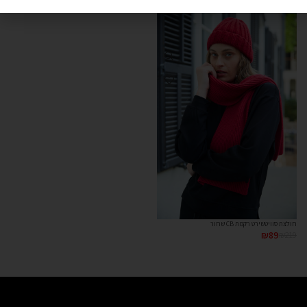
חולצת סוויטשירט רקמת CB שחור
₪
89
₪
219