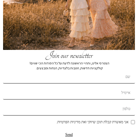
חצאית עם שרוך קשירה מותן שחור
₪
89
₪
249
חצאית עם שרוך קשירה מותן 7862
מידה
XL
L
M
S
XS
Join our newsletter
הצטרפי אלינו, ותהיי הראשונה לדעת על כל הסודות הכי שווים!
הרכב בד:
הרכב בד50% VISCOSE,45% POLYESTER 5% LYCRA
קולקציות חדשות, הטבות בלעדיות, הנחות ומבצעים.
הוספה לסל
הוסף לרשימת המשאלות
תיאור קצר
משלוחים
החזרות והחלפות
אני מאשרת קבלת תוכן שיווקי ואת מדיניות הפרטיות.
אולי תאהבי גם...
Send