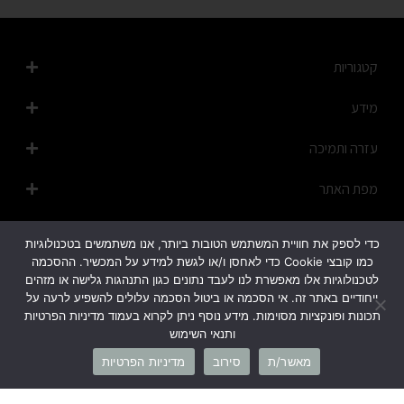
קטגוריות
מידע
עזרה ותמיכה
מפת האתר
כדי לספק את חוויית המשתמש הטובות ביותר, אנו משתמשים בטכנולוגיות
כמו קובצי Cookie כדי לאחסן ו/או לגשת למידע על המכשיר. ההסכמה
לטכנולוגיות אלו מאפשרת לנו לעבד נתונים כגון התנהגות גלישה או מזהים
ייחודיים באתר זה. אי הסכמה או ביטול הסכמה עלולים להשפיע לרעה על
1700-50-20-45
תכונות ופונקציות מסוימות. מידע נוסף ניתן לקרוא בעמוד מדיניות הפרטיות
ותנאי השימוש
info@cb-fashion.shop
מאשר/ת
סירוב
מדיניות הפרטיות
לרשימת הסניפים שלנו