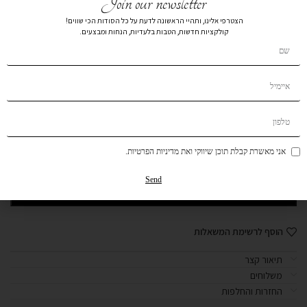
Join our newsletter
הצטרפי אלינו, ותהיי הראשונה לדעת על כל הסודות הכי שווים!
₪
99
₪
269
קולקציות חדשות, הטבות בלעדיות, הנחות ומבצעים.
צבע
מידה
XL
L
M
S
XS
אני מאשרת קבלת תוכן שיווקי ואת מדיניות הפרטיות.
הרכב בד:
הרכב בד100% POLYSTER
Send
הוספה לסל
הוסף לרשימת המשאלות
תיאור קצר
משלוחים
החזרות והחלפות