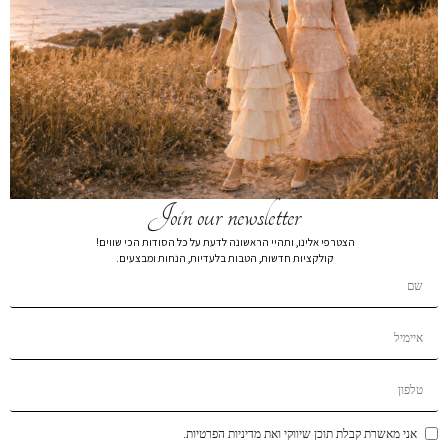
חצאית קומות פרחונית לבן
₪
149
₪
299
חצאית קומות פרחונית 7888
צבע
מידה
Join our newsletter
L
M
S
XS
הצטרפי אלינו, ותהיי הראשונה לדעת על כל הסודות הכי שווים!
קולקציות חדשות, הטבות בלעדיות, הנחות ומבצעים.
הרכב בד:
הרכב בד100% COTTON
הוספה לסל
הוסף לרשימת המשאלות
תיאור קצר
אני מאשרת קבלת תוכן שיווקי ואת מדיניות הפרטיות.
משלוחים