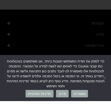
קטגוריות
מידע
עזרה ותמיכה
מפת האתר
כדי לספק את חוויית המשתמש הטובות ביותר, אנו משתמשים בטכנולוגיות
כמו קובצי Cookie כדי לאחסן ו/או לגשת למידע על המכשיר. ההסכמה
לטכנולוגיות אלו מאפשרת לנו לעבד נתונים כגון התנהגות גלישה או מזהים
ייחודיים באתר זה. אי הסכמה או ביטול הסכמה עלולים להשפיע לרעה על
תכונות ופונקציות מסוימות. מידע נוסף ניתן לקרוא בעמוד מדיניות הפרטיות
ותנאי השימוש
1700-50-20-45
מאשר/ת
סירוב
מדיניות הפרטיות
info@cb-fashion.shop
לרשימת הסניפים שלנו