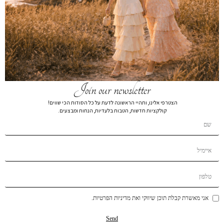
שמלת קלוש מותן תלתל פרחוני קצר
₪
99
₪
379
שמלת קלוש מותן תלתל פרחוני 1871
מידה
XL
L
M
S
XS
Join our newsletter
הצטרפי אלינו, ותהיי הראשונה לדעת על כל הסודות הכי שווים!
הרכב בד:
הרכב בד100% POLYSTER
קולקציות חדשות, הטבות בלעדיות, הנחות ומבצעים.
הוספה לסל
הוסף לרשימת המשאלות
תיאור קצר
משלוחים
החזרות והחלפות
אני מאשרת קבלת תוכן שיווקי ואת מדיניות הפרטיות.
אולי תאהבי גם...
Send