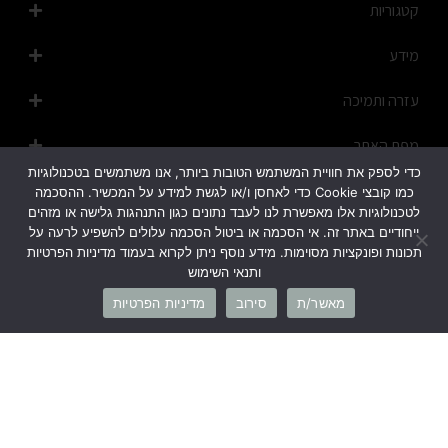
קטגוריות
מידע
עזרה ותמיכה
מפת האתר
כדי לספק את חוויית המשתמש הטובות ביותר, אנו משתמשים בטכנולוגיות
כמו קובצי Cookie כדי לאחסן ו/או לגשת למידע על המכשיר. ההסכמה
לטכנולוגיות אלו מאפשרת לנו לעבד נתונים כגון התנהגות גלישה או מזהים
ייחודיים באתר זה. אי הסכמה או ביטול הסכמה עלולים להשפיע לרעה על
תכונות ופונקציות מסוימות. מידע נוסף ניתן לקרוא בעמוד מדיניות הפרטיות
ותנאי השימוש
1700-50-20-45
מאשר/ת
סירוב
מדיניות הפרטיות
info@cb-fashion.shop
לרשימת הסניפים שלנו