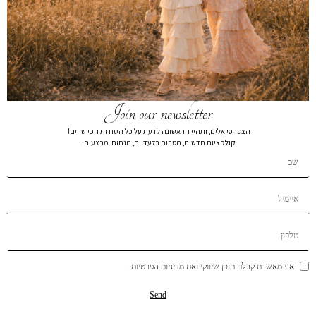
תיק מלבן אבזם זהב חום
₪
99
₪
139
מידה
OS
Join our newsletter
הצטרפי אלינו, ותהיי הראשונה לדעת על כל הסודות הכי שווים!
קולקציות חדשות, הטבות בלעדיות, הנחות ומבצעים.
הוספה לסל
הוסף לרשימת המשאלות
תיאור קצר
משלוחים
החזרות והחלפות
אולי תאהבי גם...
אני מאשרת קבלת תוכן שיווקי ואת מדיניות הפרטיות.
Send