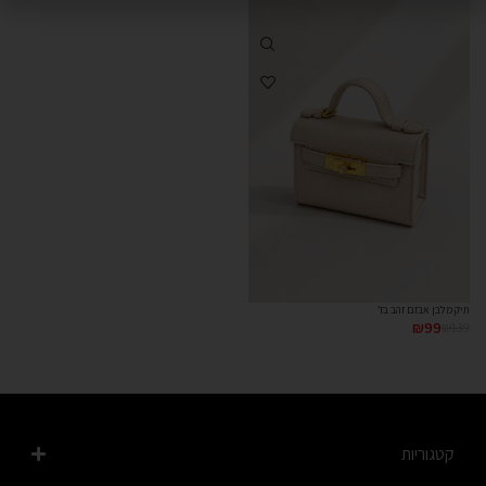
תיק מלבן אבזם זהב בז’
₪
99
₪
139
קטגוריות