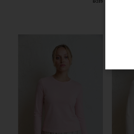
₪
289