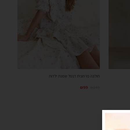
חולצה פרחונית דנטל שמנת ילדות
₪
99
₪
249