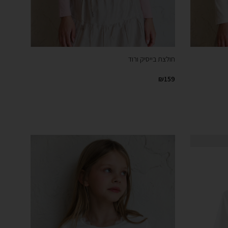
חולצת בייסיק ורוד
₪
159