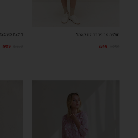
חולצה משובצת
חולצה מכופתרת לוז קאמל
₪
99
₪
239
₪
99
₪
259