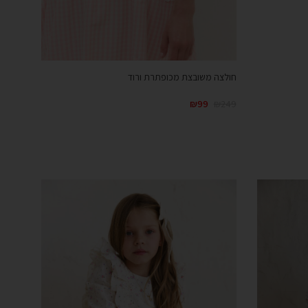
חולצה משובצת מכופתרת ורוד
₪
99
₪
249
קנייה מהירה