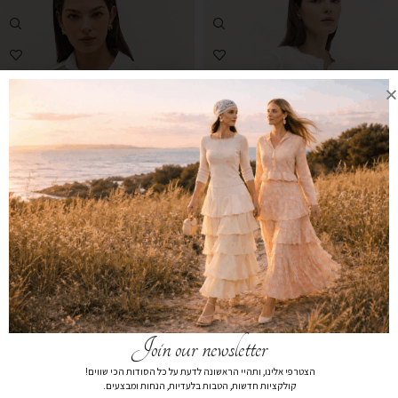
חולצת כיווצים לבן
חולצה מכופתרת לוז לבן
₪
99
₪
99
₪
259
₪
279
קנייה מהירה
Join our newsletter
אזל מהמלאי
הצטרפי אלינו, ותהיי הראשונה לדעת על כל הסודות הכי שווים!
קולקציות חדשות, הטבות בלעדיות, הנחות ומבצעים.