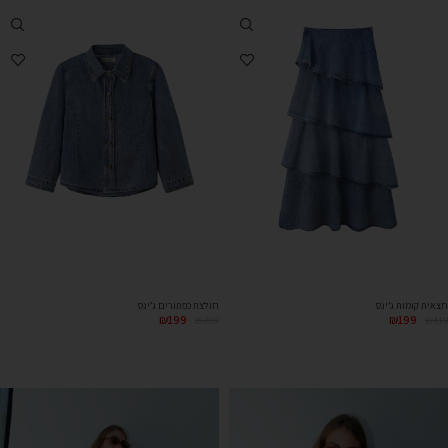
חצאית קומות ג’ינס
חולצת כפתורים ג’ינס
₪
199
₪
199
₪
289
₪
419