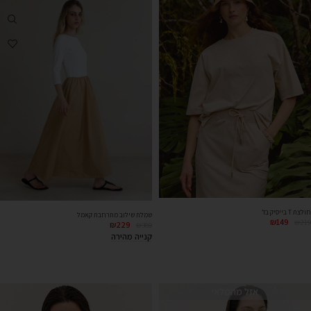
חולצת T בייסיק בז’
שמלת שילוב מתרחבת קאמל
₪
149
₪
219
₪
229
₪
389
קנייה מהירה
אזל מהמלאי