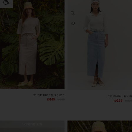
חצאית בייסיק פתח קדמי בז’
חצאית ג’ינס שסע קדמי
₪
149
₪
259
₪
199
₪
329
אזל מהמלאי