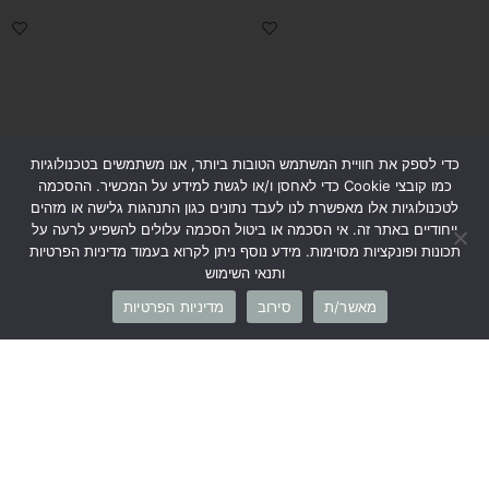
כדי לספק את חוויית המשתמש הטובות ביותר, אנו משתמשים בטכנולוגיות
כמו קובצי Cookie כדי לאחסן ו/או לגשת למידע על המכשיר. ההסכמה
לטכנולוגיות אלו מאפשרת לנו לעבד נתונים כגון התנהגות גלישה או מזהים
ייחודיים באתר זה. אי הסכמה או ביטול הסכמה עלולים להשפיע לרעה על
תכונות ופונקציות מסוימות. מידע נוסף ניתן לקרוא בעמוד מדיניות הפרטיות
ותנאי השימוש
חולצת T בייסיק ורוד
חצאית בייסיק פתח קדמי ורוד
מאשר/ת
סירוב
מדיניות הפרטיות
₪
149
₪
149
₪
259
₪
219
קנייה מהירה