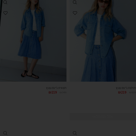
חולצת ג’ינס נצנץ
חצאית ג’ינס נצנץ
₪
219
₪
219
₪
349
₪
369
אזל מהמלאי