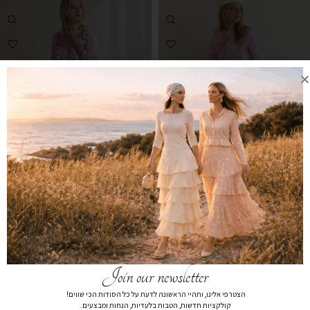
שמלת קומה פרחונית ורוד
חולצה פרחונית דנטל ורוד
₪
159
₪
189
₪
279
₪
379
Join our newsletter
אזל מהמלאי
אזל מהמלאי
הצטרפי אלינו, ותהיי הראשונה לדעת על כל הסודות הכי שווים!
קולקציות חדשות, הטבות בלעדיות, הנחות ומבצעים.