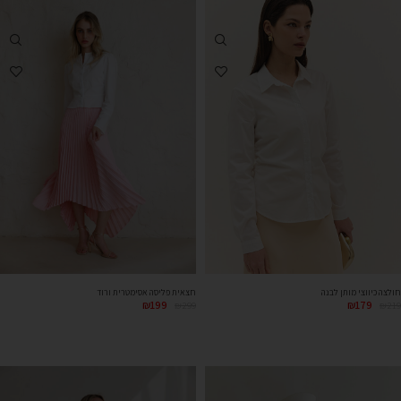
חולצה כיווצי מותן לבנה
חצאית פליסה אסימטרית ורוד
₪
199
₪
179
₪
299
₪
219