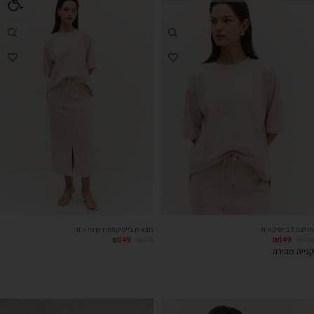
חולצת T בייסיק ורוד
חצאית בייסיק פתח קדמי ורוד
₪
149
₪
149
₪
259
₪
219
קנייה מהירה