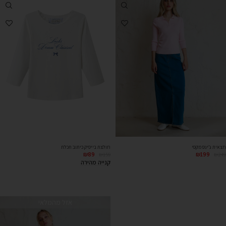
חולצת בייסיק כיתוב תכלת
חצאית ג’ינס מקסי
₪
89
₪
199
₪
159
₪
249
קנייה מהירה
אזל מהמלאי