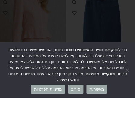
כדי לספק את חוויית המשתמש הטובות ביותר, אנו משתמשים בטכנולוגיות
כמו קובצי Cookie כדי לאחסן ו/או לגשת למידע על המכשיר. ההסכמה
לטכנולוגיות אלו מאפשרת לנו לעבד נתונים כגון התנהגות גלישה או מזהים
ייחודיים באתר זה. אי הסכמה או ביטול הסכמה עלולים להשפיע לרעה על
תכונות ופונקציות מסוימות. מידע נוסף ניתן לקרוא בעמוד מדיניות הפרטיות
ותנאי השימוש
חצאית ג’ינס קצר
חולצת כפתורים סיומת תלתל אפרסק
מאשר/ת
סירוב
מדיניות הפרטיות
₪
199
₪
119
₪
229
₪
269