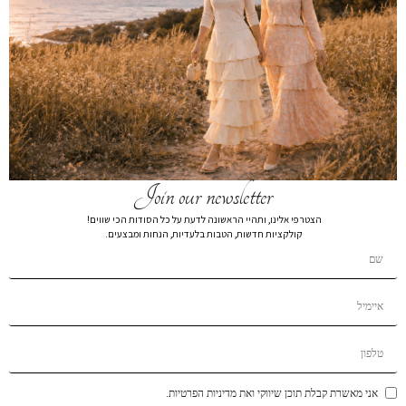
חולצת טישרט CB שרוול ארוך נייבי
₪
79
₪
159
חולצת טישרט CB שרוול ארוך 2528
צבע
מידה
Join our newsletter
XL
L
M
S
XS
הצטרפי אלינו, ותהיי הראשונה לדעת על כל הסודות הכי שווים!
קולקציות חדשות, הטבות בלעדיות, הנחות ומבצעים.
הרכב בד:
הרכב בד97% POLYESTER 3% LYCRA
הוספה לסל
הוסף לרשימת המשאלות
תיאור קצר
אני מאשרת קבלת תוכן שיווקי ואת מדיניות הפרטיות.
משלוחים