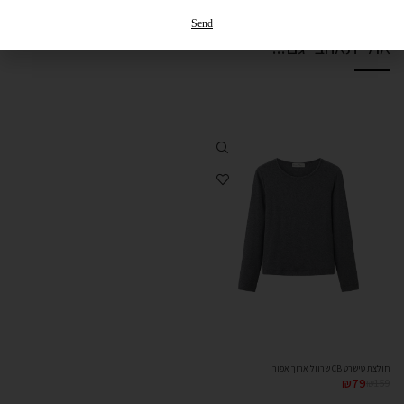
החזרות והחלפות
Send
אולי תאהבי גם...
חולצת טישרט CB שרוול ארוך אפור
₪
79
₪
159