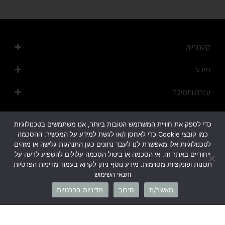
קטגוריות
מידע
עזרה ותמיכה
מפת האתר
כדי לספק את חוויית המשתמש הטובות ביותר, אנו משתמשים בטכנולוגיות
כמו קובצי Cookie כדי לאחסן ו/או לגשת למידע על המכשיר. ההסכמה
לטכנולוגיות אלו מאפשרת לנו לעבד נתונים כגון התנהגות גלישה או מזהים
ייחודיים באתר זה. אי הסכמה או ביטול הסכמה עלולים להשפיע לרעה על
תכונות ופונקציות מסוימות. מידע נוסף ניתן לקרוא בעמוד מדיניות הפרטיות
ותנאי השימוש
1700-50-20-45
מאשר/ת
סירוב
מדיניות הפרטיות
info@cb-fashion.shop
לרשימת הסניפים שלנו