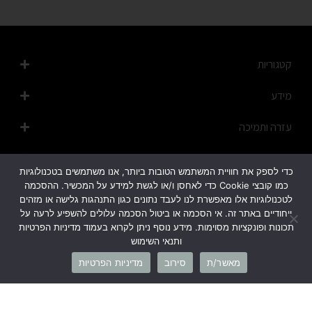
קטגוריות
מידע
עזרה ותמיכה
מפת האתר
כדי לספק את חוויית המשתמש הטובות ביותר, אנו משתמשים בטכנולוגיות
כמו קובצי Cookie כדי לאחסן ו/או לגשת למידע על המכשיר. ההסכמה
לטכנולוגיות אלו מאפשרת לנו לעבד נתונים כגון התנהגות גלישה או מזהים
ייחודיים באתר זה. אי הסכמה או ביטול הסכמה עלולים להשפיע לרעה על
תכונות ופונקציות מסוימות. מידע נוסף ניתן לקרוא בעמוד מדיניות הפרטיות
ותנאי השימוש
1700-50-20-45
מאשר/ת
סירוב
מדיניות הפרטיות
info@cb-fashion.shop
לרשימת הסניפים שלנו