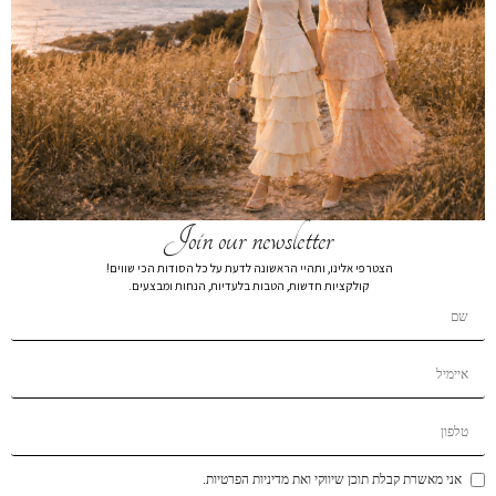
חולצת ריב שחור פסים לבן
₪
79
₪
159
חולצת ריב בז’ פסים 2553
צבע
מידה
Join our newsletter
XL
L
M
S
XS
הצטרפי אלינו, ותהיי הראשונה לדעת על כל הסודות הכי שווים!
קולקציות חדשות, הטבות בלעדיות, הנחות ומבצעים.
הרכב בד:
הרכב בד85%polyester，10%VISCOSE， 5%SPANDEX
הוספה לסל
הוסף לרשימת המשאלות
תיאור קצר
אני מאשרת קבלת תוכן שיווקי ואת מדיניות הפרטיות.
משלוחים