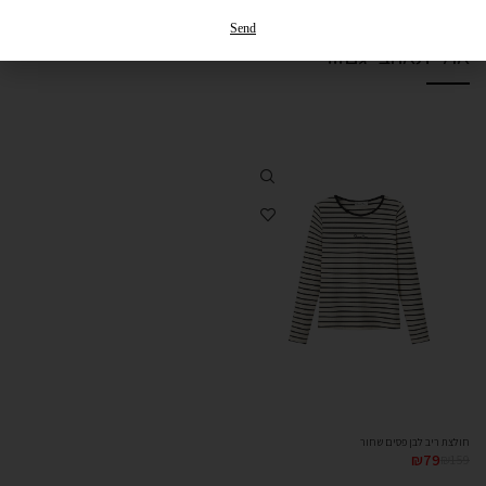
החזרות והחלפות
Send
אולי תאהבי גם...
חולצת ריב לבן פסים שחור
₪
79
₪
159