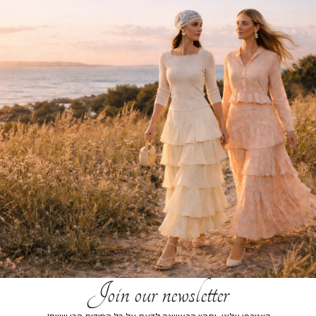
הרכב בד:
הרכב בד100% COTTON
הוספה לסל
הוסף לרשימת המשאלות
תיאור קצר
משלוחים
החזרות והחלפות
Join our newsletter