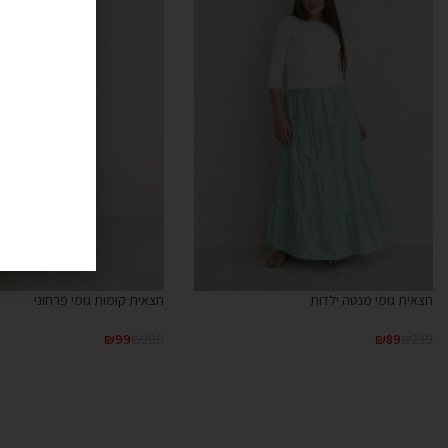
חצאית קומות גומי פרחוני
חצאית גומי מנטה ילדות
₪
99
₪
299
₪
89
₪
239