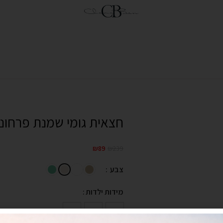
חצאית גומי שמנת פרחוני
₪
89
₪
239
צבע
מידות ילדות
14
12
10