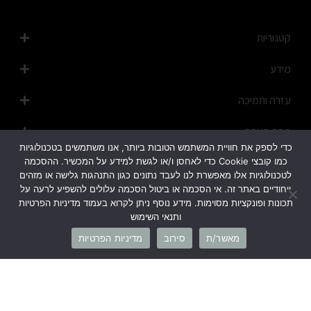
קטגוריות
מידע
עזרה ותמיכה
מפת האתר
כדי לספק את חוויית המשתמש הטובות ביותר, אנו משתמשים בטכנולוגיות
כמו קובצי Cookie כדי לאחסן ו/או לגשת למידע על המכשיר. ההסכמה
לטכנולוגיות אלו מאפשרת לנו לעבד נתונים כגון התנהגות גלישה או מזהים
ייחודיים באתר זה. אי הסכמה או ביטול הסכמה עלולים להשפיע לרעה על
תכונות ופונקציות מסוימות. מידע נוסף ניתן לקרוא בעמוד מדיניות הפרטיות
ותנאי השימוש
1700-50-20-45
מאשר/ת
סירוב
מדיניות הפרטיות
info@cb-fashion.shop
לרשימת הסניפים שלנו