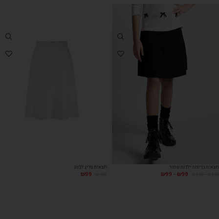
חצאית כריזמה ילדות שחור
חצאית סריג לבנה
₪
99
₪
99
–
₪
99
₪
189
₪
149
–
₪
139