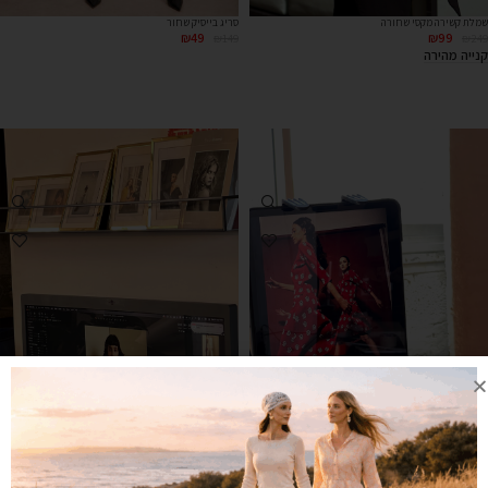
שמלת קשירה מקסי שחורה
סריג בייסיק שחור
₪
49
₪
99
₪
149
₪
249
קנייה מהירה