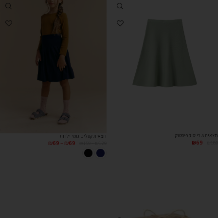
חצאית A בייסיק פיסטוק
חצאית קפלים גומי ילדות
₪
69
₪
69
–
₪
69
₪
189
₪
159
–
₪
129